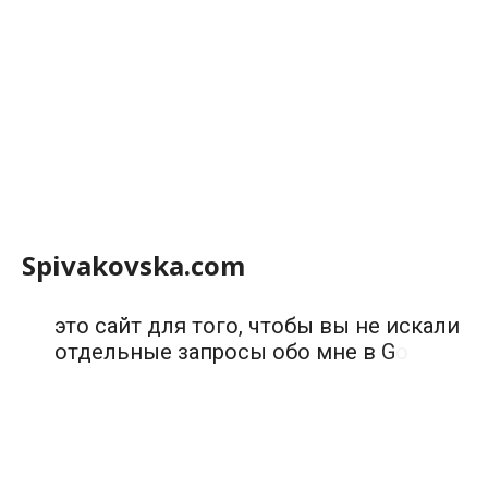
S
p
i
v
a
k
o
v
s
k
a
.
c
o
m
э
т
о
с
а
й
т
д
л
я
т
о
г
о
,
ч
т
о
б
ы
в
ы
н
е
и
с
к
а
л
и
о
т
д
е
л
ь
н
ы
е
з
а
п
р
о
с
ы
о
б
о
м
н
е
в
G
o
o